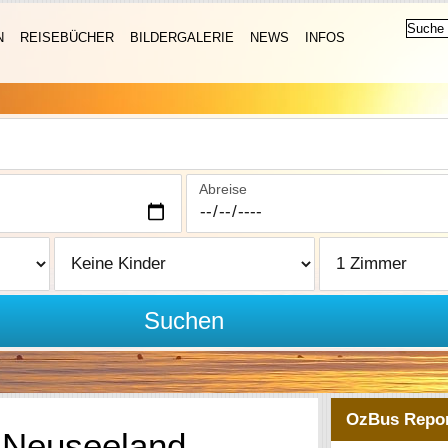
N
REISEBÜCHER
BILDERGALERIE
NEWS
INFOS
Abreise
Suchen
OzBus Repor
d Neuseeland