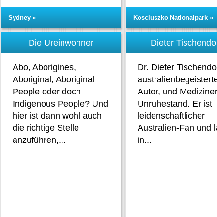
Sydney »
Kosciuszko Nationalpark »
Die Ureinwohner
Dieter Tischendo
Abo, Aborigines,
Dr. Dieter Tischendor
Aboriginal, Aboriginal
australienbegeistert
People oder doch
Autor, und Medizine
Indigenous People? Und
Unruhestand. Er ist
hier ist dann wohl auch
leidenschaftlicher
die richtige Stelle
Australien-Fan und l
anzuführen,...
in...