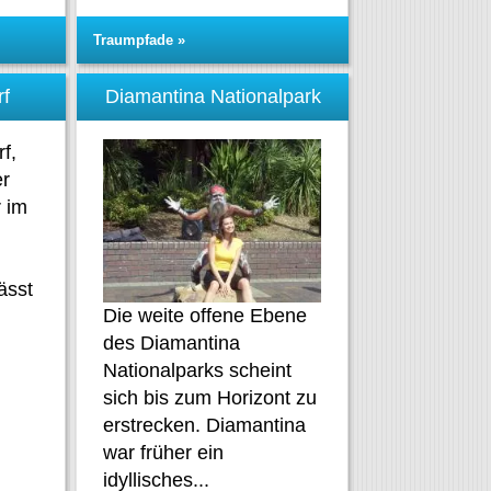
Traumpfade »
rf
Diamantina Nationalpark
f,
er
r im
ässt
Die weite offene Ebene
des Diamantina
Nationalparks scheint
sich bis zum Horizont zu
erstrecken. Diamantina
war früher ein
idyllisches...