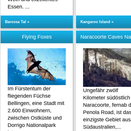
Essen. ...
Barossa Tal »
Kangaroo Island »
Flying Foxes
Naracoorte Caves Na
Im Fürstentum der
Ungefähr zwölf
fliegenden Füchse
Kilometer südöstlich
Bellingen, eine Stadt mit
Naracoorte, fernab 
2.600 Einwohnern,
Penola Road, ist da
zwischen Ostküste und
einzigste Gebiet aus
Dorrigo Nationalpark
Südaustralien,...