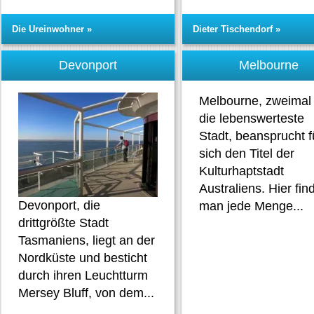
Die Ureinwohner »
Dieter Tischendorf »
Devonport
Melbourne
Melbourne, zweimal 
die lebenswerteste
Stadt, beansprucht f
sich den Titel der
Kulturhaptstadt
Australiens. Hier fin
Devonport, die
man jede Menge...
drittgrößte Stadt
Tasmaniens, liegt an der
Nordküste und besticht
durch ihren Leuchtturm
Mersey Bluff, von dem...