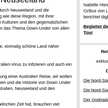
Isabelle Hie
durch Neuseeland und die
OzBus von L
ig wie diese Region, mit ihrer
berichtet tä
en Kulturen und den gegensätzlichen
Begleitet d
len das Thema Down-Under von allen
Tour
ige, einmalig schöne Land näher
Rei
exklu
alien-Virus zu infizieren und auch ein
ung einer Australien Reise, wir wollen
Die Nord-Süd
en und die Historie von Down Under
ustralien, Neuseeland und den
Die Nord-Süd
Der Oodnada
Wochen Zeit hat, brauchen viel