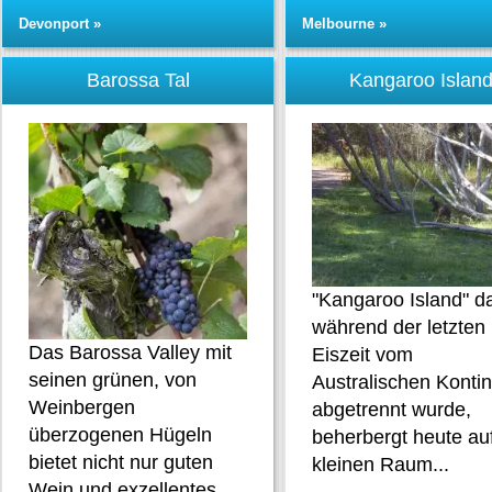
Devonport »
Melbourne »
Barossa Tal
Kangaroo Islan
"Kangaroo Island" d
während der letzten
Das Barossa Valley mit
Eiszeit vom
seinen grünen, von
Australischen Konti
Weinbergen
abgetrennt wurde,
überzogenen Hügeln
beherbergt heute au
bietet nicht nur guten
kleinen Raum...
Wein und exzellentes