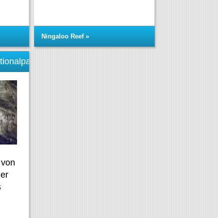
Ningaloo Reef »
tionalpark
 von
der
s