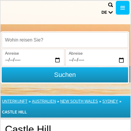
DE
Wohin reisen Sie?
Anreise
Abreise
Suchen
UNTERKUNFT
»
AUSTRALIEN
»
NEW SOUTH WALES
»
SYDNEY
»
CASTLE HILL
Castle Hill