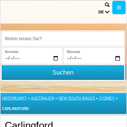
DE
Wohin reisen Sie?
Anreise
Abreise
Suchen
UNTERKUNFT
»
AUSTRALIEN
»
NEW SOUTH WALES
»
SYDNEY
»
CARLINGFORD
Carlingford