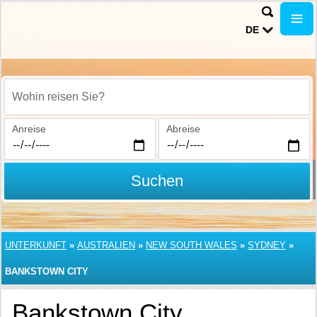
DE
Wohin reisen Sie?
Anreise
Abreise
Suchen
UNTERKUNFT
»
AUSTRALIEN
»
NEW SOUTH WALES
»
SYDNEY
»
BANKSTOWN CITY
Bankstown City