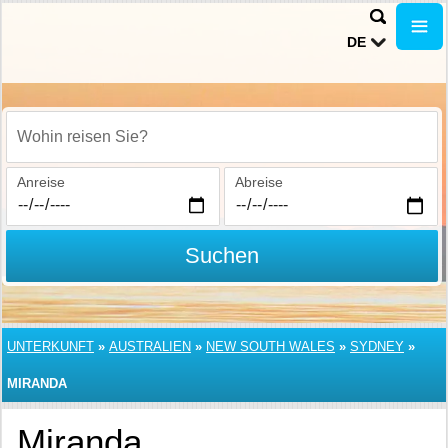
DE
Wohin reisen Sie?
Anreise
Abreise
Suchen
UNTERKUNFT
»
AUSTRALIEN
»
NEW SOUTH WALES
»
SYDNEY
»
MIRANDA
Miranda