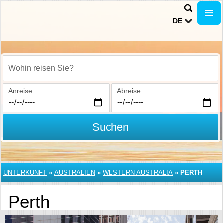
DE
Wohin reisen Sie?
Anreise
Abreise
Suchen
UNTERKUNFT
»
AUSTRALIEN
»
WESTERN AUSTRALIA
»
PERTH
Perth