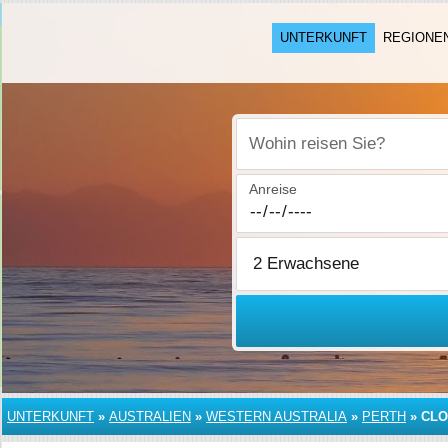
UNTERKUNFT
REGIONE
Wohin reisen Sie?
Anreise
UNTERKUNFT
»
AUSTRALIEN
»
WESTERN AUSTRALIA
»
PERTH
»
CLO