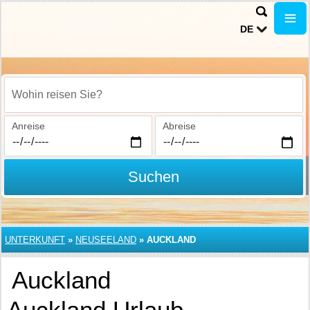
DE
Wohin reisen Sie?
Anreise
Abreise
Suchen
UNTERKUNFT
»
NEUSEELAND
»
AUCKLAND
Auckland
Auckland Urlaub