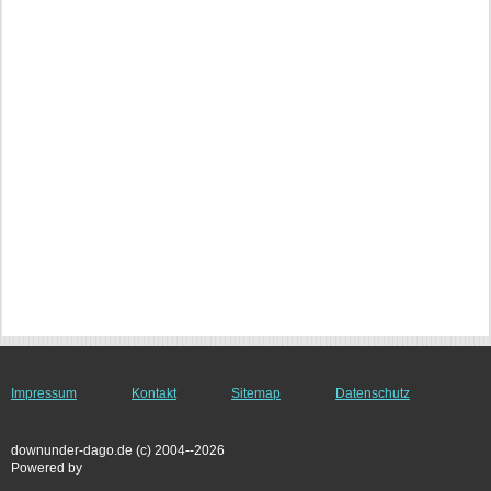
Impressum
Kontakt
Sitemap
Datenschutz
downunder-dago.de (c) 2004--2026
Powered by