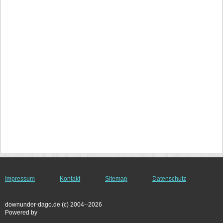
Impressum
Kontakt
Sitemap
Datenschutz
downunder-dago.de (c) 2004--2026
Powered by