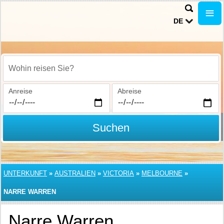
DE
Wohin reisen Sie?
Anreise
Abreise
Suchen
UNTERKUNFT
»
AUSTRALIEN
»
VICTORIA
»
MELBOURNE
»
NARRE WARREN
Narre Warren