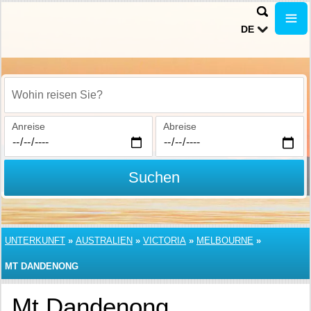
DE
Wohin reisen Sie?
Anreise
Abreise
Suchen
UNTERKUNFT
»
AUSTRALIEN
»
VICTORIA
»
MELBOURNE
»
MT DANDENONG
Mt Dandenong