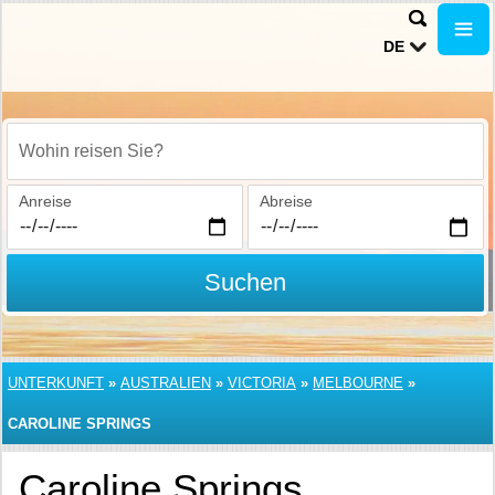
DE
Wohin reisen Sie?
Anreise
Abreise
Suchen
UNTERKUNFT
»
AUSTRALIEN
»
VICTORIA
»
MELBOURNE
»
CAROLINE SPRINGS
Caroline Springs