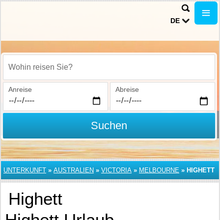
DE
Wohin reisen Sie?
Anreise
Abreise
Suchen
UNTERKUNFT
»
AUSTRALIEN
»
VICTORIA
»
MELBOURNE
»
HIGHETT
Highett
Highett Urlaub