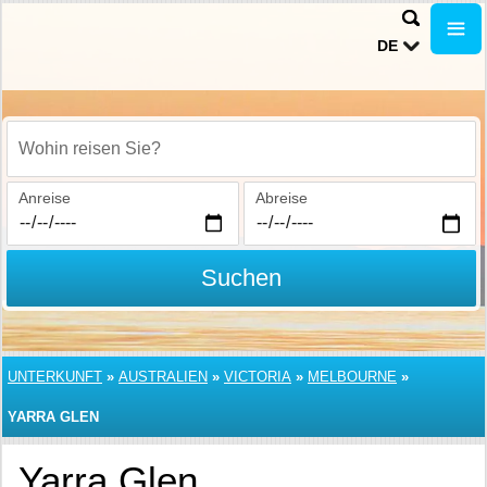
DE
Wohin reisen Sie?
Anreise
Abreise
Suchen
UNTERKUNFT
»
AUSTRALIEN
»
VICTORIA
»
MELBOURNE
»
YARRA GLEN
Yarra Glen