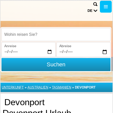
DE
Wohin reisen Sie?
Anreise
Abreise
Suchen
UNTERKUNFT
»
AUSTRALIEN
»
TASMANIEN
»
DEVONPORT
Devonport
Devonport Urlaub