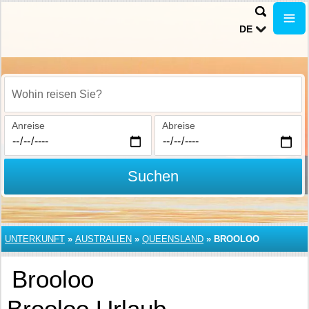
DE
Wohin reisen Sie?
Anreise
Abreise
Suchen
UNTERKUNFT
»
AUSTRALIEN
»
QUEENSLAND
»
BROOLOO
Brooloo
Brooloo Urlaub