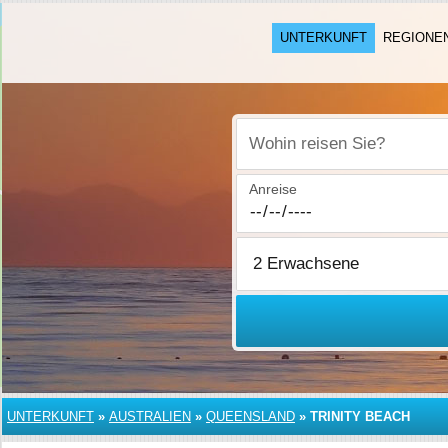
UNTERKUNFT
REGIONE
Wohin reisen Sie?
Anreise
UNTERKUNFT
»
AUSTRALIEN
»
QUEENSLAND
»
TRINITY BEACH