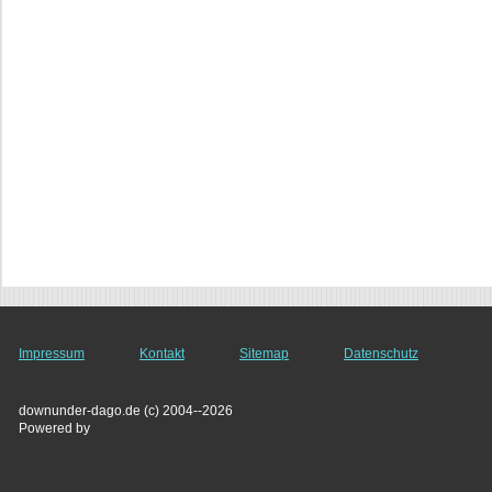
Impressum
Kontakt
Sitemap
Datenschutz
downunder-dago.de (c) 2004--2026
Powered by