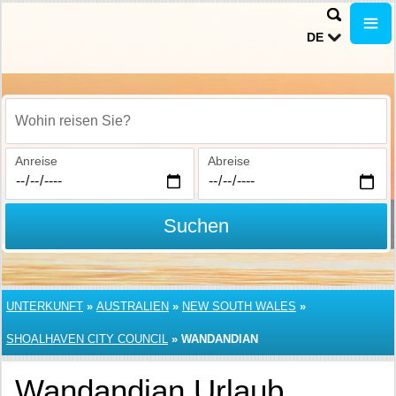
DE
Wohin reisen Sie?
Anreise
Abreise
Suchen
UNTERKUNFT
»
AUSTRALIEN
»
NEW SOUTH WALES
»
SHOALHAVEN CITY COUNCIL
»
WANDANDIAN
Wandandian Urlaub