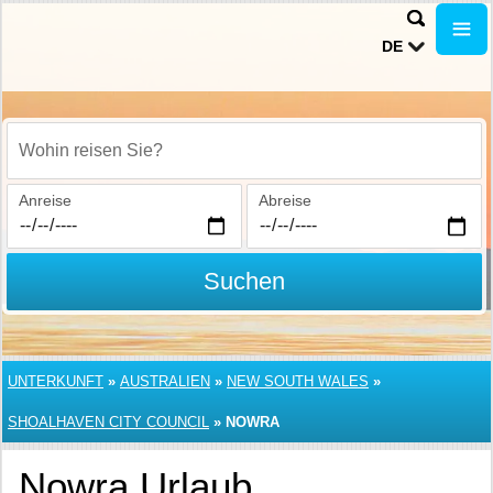
DE
Wohin reisen Sie?
Anreise
Abreise
Suchen
UNTERKUNFT
»
AUSTRALIEN
»
NEW SOUTH WALES
»
SHOALHAVEN CITY COUNCIL
»
NOWRA
Nowra Urlaub