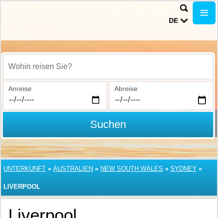
DE
Wohin reisen Sie?
Anreise
Abreise
Suchen
UNTERKUNFT
»
AUSTRALIEN
»
NEW SOUTH WALES
»
SYDNEY
»
LIVERPOOL
Liverpool