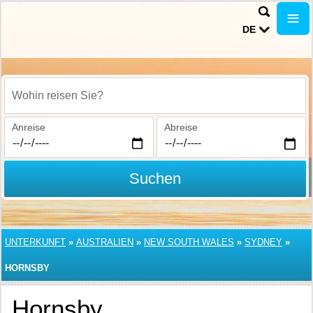
DE
Wohin reisen Sie?
Anreise
Abreise
Suchen
UNTERKUNFT
»
AUSTRALIEN
»
NEW SOUTH WALES
»
SYDNEY
»
HORNSBY
Hornsby