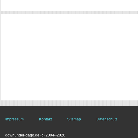
Impressum
Kontakt
Sitemap
Datenschutz
downunder-dago.de (c) 2004--2026