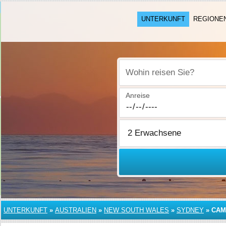
UNTERKUNFT
REGIONE
Wohin reisen Sie?
Anreise
UNTERKUNFT
»
AUSTRALIEN
»
NEW SOUTH WALES
»
SYDNEY
»
CAM