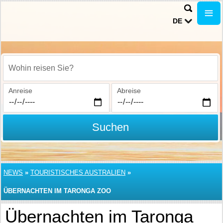
DE
Wohin reisen Sie?
Anreise
Abreise
Suchen
NEWS
»
TOURISTISCHES AUSTRALIEN
»
ÜBERNACHTEN IM TARONGA ZOO
Übernachten im Taronga