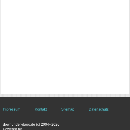
Impressum
Kontakt
Sitemap
Datenschutz
downunder-dago.de (c) 2004--2026
Powered by