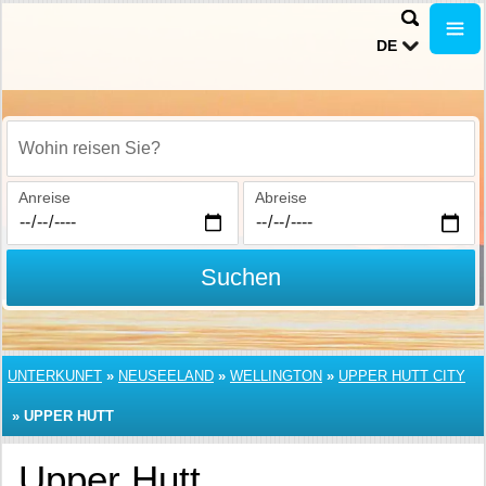
DE
Wohin reisen Sie?
Anreise
Abreise
Suchen
UNTERKUNFT
»
NEUSEELAND
»
WELLINGTON
»
UPPER HUTT CITY
»
UPPER HUTT
Upper Hutt