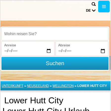
DE
Wohin reisen Sie?
Anreise
Abreise
Suchen
UNTERKUNFT
»
NEUSEELAND
»
WELLINGTON
»
LOWER HUTT CITY
Lower Hutt City
Lower Hutt City Urlaub