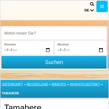
DE
Wohin reisen Sie?
Anreise
Abreise
Suchen
UNTERKUNFT
»
NEUSEELAND
»
WAIKATO
»
WAIKATO-DISTRIKT
»
TAMAHERE
Tamahere