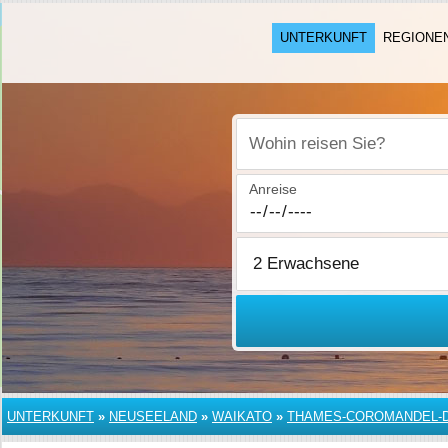
UNTERKUNFT
REGIONE
Wohin reisen Sie?
Anreise
UNTERKUNFT
»
NEUSEELAND
»
WAIKATO
»
THAMES-COROMANDEL-D