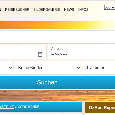
N
REISEBÜCHER
BILDERGALERIE
NEWS
INFOS
Abreise
Suchen
ISTRIKT
»
COROMANDEL
OzBus Repor