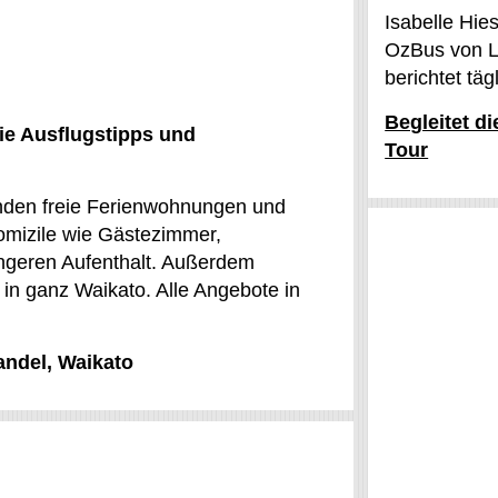
Isabelle Hie
OzBus von L
berichtet tä
Begleitet d
ie Ausflugstipps und
Tour
inden freie Ferienwohnungen und
omizile wie Gästezimmer,
ängeren Aufenthalt. Außerdem
n in ganz Waikato. Alle Angebote in
andel, Waikato