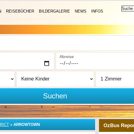
N
REISEBÜCHER
BILDERGALERIE
NEWS
INFOS
Abreise
Suchen
RICT
»
ARROWTOWN
OzBus Repor