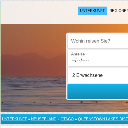
UNTERKUNFT
REGIONE
Wohin reisen Sie?
Anreise
UNTERKUNFT
»
NEUSEELAND
»
OTAGO
»
QUEENSTOWN LAKES DIST