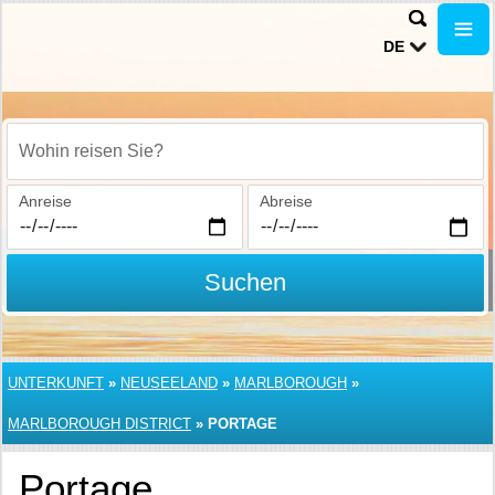
DE
Wohin reisen Sie?
Anreise
Abreise
Suchen
UNTERKUNFT
»
NEUSEELAND
»
MARLBOROUGH
»
MARLBOROUGH DISTRICT
»
PORTAGE
Portage