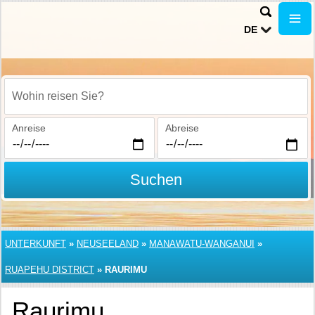
DE
Wohin reisen Sie?
Anreise
Abreise
Suchen
UNTERKUNFT
»
NEUSEELAND
»
MANAWATU-WANGANUI
»
RUAPEHU DISTRICT
»
RAURIMU
Raurimu