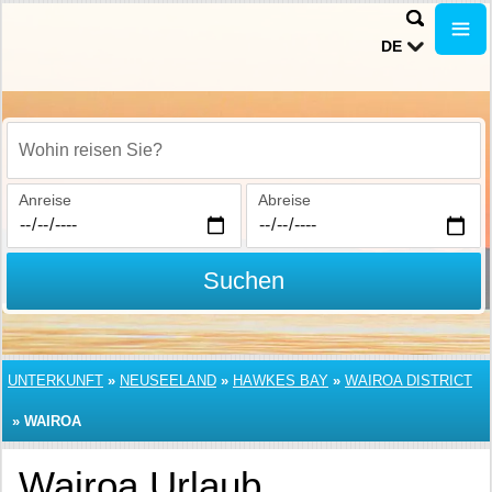
DE
Wohin reisen Sie?
Anreise
Abreise
Suchen
UNTERKUNFT
»
NEUSEELAND
»
HAWKES BAY
»
WAIROA DISTRICT
»
WAIROA
Wairoa Urlaub