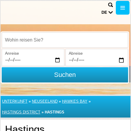
DE
Wohin reisen Sie?
Anreise
Abreise
Suchen
UNTERKUNFT
»
NEUSEELAND
»
HAWKES BAY
»
HASTINGS DISTRICT
»
HASTINGS
Hastings