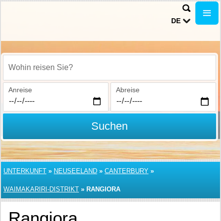
DE
Wohin reisen Sie?
Anreise
Abreise
Suchen
UNTERKUNFT
»
NEUSEELAND
»
CANTERBURY
»
WAIMAKARIRI-DISTRIKT
»
RANGIORA
Rangiora