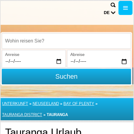
DE
Wohin reisen Sie?
Anreise
Abreise
Suchen
UNTERKUNFT
»
NEUSEELAND
»
BAY OF PLENTY
»
TAURANGA DISTRICT
»
TAURANGA
Tauranga Urlaub