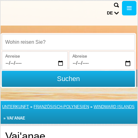
DE
Wohin reisen Sie?
Anreise
Abreise
Suchen
UNTERKUNFT
»
FRANZÖSISCH-POLYNESIEN
»
WINDWARD ISLANDS
»
VAI'ANAE
Vai'anae