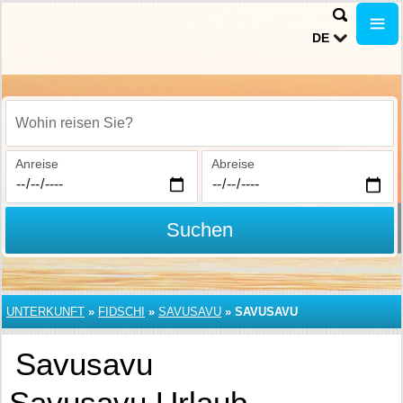
DE
Wohin reisen Sie?
Anreise
Abreise
Suchen
UNTERKUNFT
»
FIDSCHI
»
SAVUSAVU
»
SAVUSAVU
Savusavu
Savusavu Urlaub