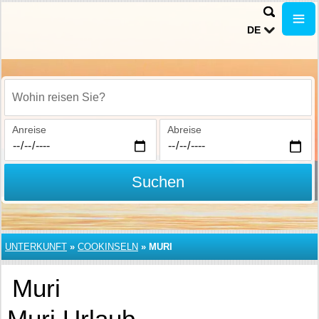
DE
Wohin reisen Sie?
Anreise
Abreise
Suchen
UNTERKUNFT
»
COOKINSELN
»
MURI
Muri
Muri Urlaub