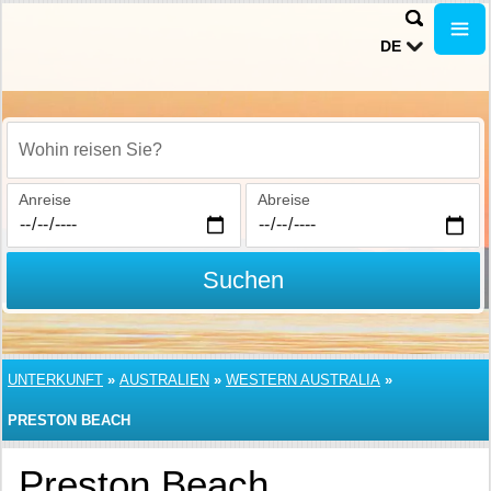
DE
Wohin reisen Sie?
Anreise
Abreise
Suchen
UNTERKUNFT
»
AUSTRALIEN
»
WESTERN AUSTRALIA
»
PRESTON BEACH
Preston Beach