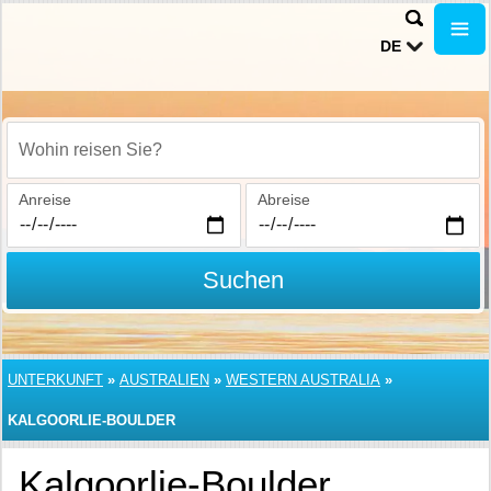
DE
Wohin reisen Sie?
Anreise
Abreise
Suchen
UNTERKUNFT
»
AUSTRALIEN
»
WESTERN AUSTRALIA
»
KALGOORLIE-BOULDER
Kalgoorlie-Boulder