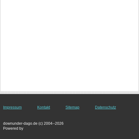
Impressum
Kontakt
Sitemap
Datenschutz
downunder-dago.de (c) 2004--2026
Powered by