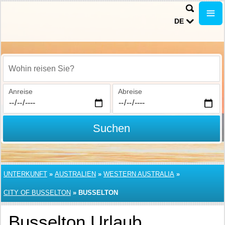
DE
Wohin reisen Sie?
Anreise
Abreise
Suchen
UNTERKUNFT
»
AUSTRALIEN
»
WESTERN AUSTRALIA
»
CITY OF BUSSELTON
»
BUSSELTON
Busselton Urlaub