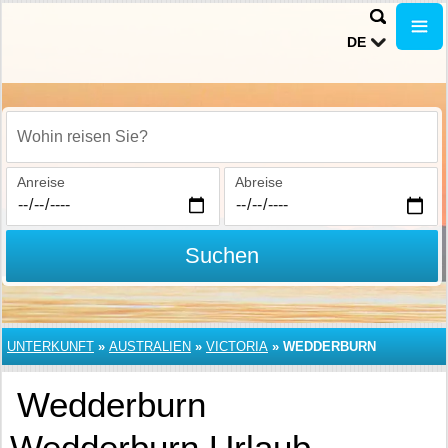
DE
Wohin reisen Sie?
Anreise
Abreise
Suchen
UNTERKUNFT
»
AUSTRALIEN
»
VICTORIA
»
WEDDERBURN
Wedderburn
Wedderburn Urlaub