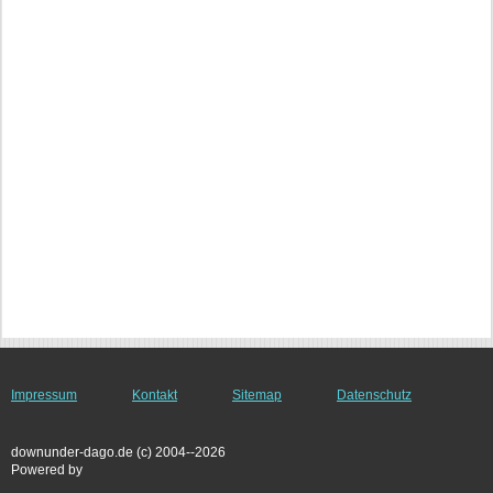
Impressum
Kontakt
Sitemap
Datenschutz
downunder-dago.de (c) 2004--2026
Powered by