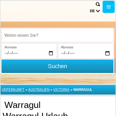
DE
Wohin reisen Sie?
Anreise
Abreise
Suchen
UNTERKUNFT
»
AUSTRALIEN
»
VICTORIA
»
WARRAGUL
Warragul
Warragul Urlaub