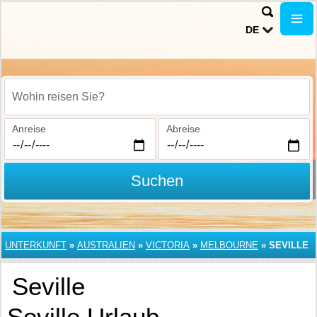
DE
Wohin reisen Sie?
Anreise
Abreise
Suchen
UNTERKUNFT
»
AUSTRALIEN
»
VICTORIA
»
MELBOURNE
»
SEVILLE
Seville
Seville Urlaub