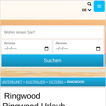
DE
Wohin reisen Sie?
Anreise
Abreise
Suchen
UNTERKUNFT
»
AUSTRALIEN
»
VICTORIA
»
RINGWOOD
Ringwood
Ringwood Urlaub