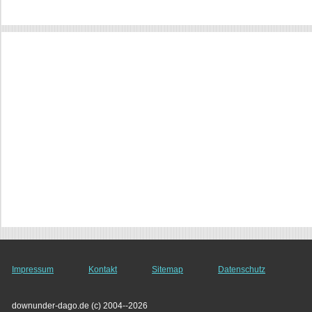
Impressum
Kontakt
Sitemap
Datenschutz
downunder-dago.de (c) 2004--2026