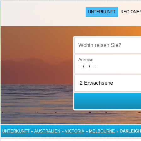
UNTERKUNFT
REGIONE
Wohin reisen Sie?
Anreise
UNTERKUNFT
»
AUSTRALIEN
»
VICTORIA
»
MELBOURNE
»
OAKLEIGH