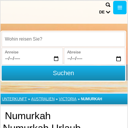
DE
Wohin reisen Sie?
Anreise
Abreise
Suchen
UNTERKUNFT
»
AUSTRALIEN
»
VICTORIA
»
NUMURKAH
Numurkah
Numurkah Urlaub