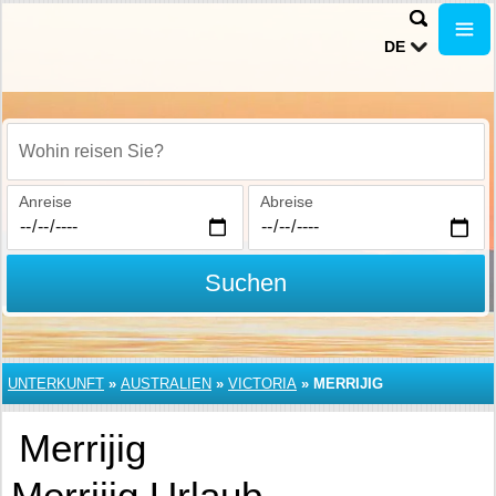
DE
Wohin reisen Sie?
Anreise
Abreise
Suchen
UNTERKUNFT
»
AUSTRALIEN
»
VICTORIA
»
MERRIJIG
Merrijig
Merrijig Urlaub