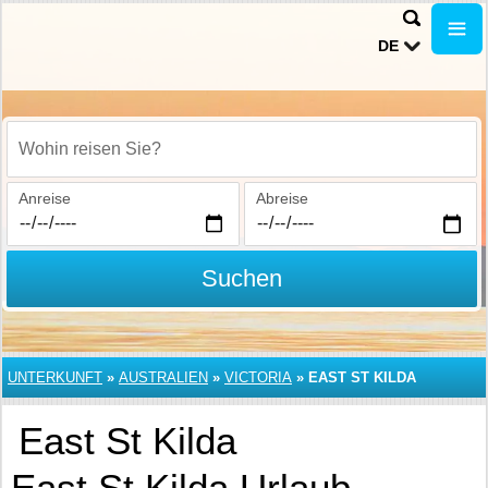
DE
Wohin reisen Sie?
Anreise
Abreise
Suchen
UNTERKUNFT
»
AUSTRALIEN
»
VICTORIA
»
EAST ST KILDA
East St Kilda
East St Kilda Urlaub