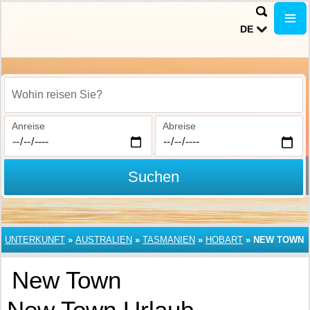
DE
Wohin reisen Sie?
Anreise
Abreise
Suchen
UNTERKUNFT
»
AUSTRALIEN
»
TASMANIEN
»
HOBART
»
NEW TOWN
New Town
New Town Urlaub