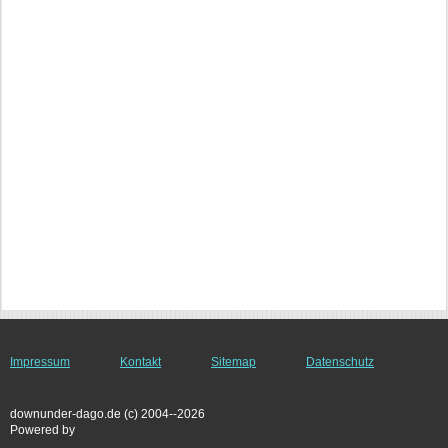
Impressum
Kontakt
Sitemap
Datenschutz
downunder-dago.de (c) 2004--2026
Powered by